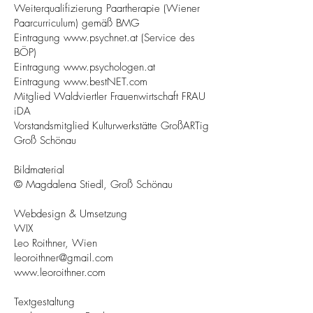
Weiterqualifizierung Paartherapie (Wiener
Paarcurriculum) gemäß BMG
Eintragung
www.psychnet.at
(Service des
BÖP)
Eintragung
www.psychologen.at
Eintragung
www.bestNET.com
Mitglied Waldviertler Frauenwirtschaft FRAU
iDA
Vorstandsmitglied Kulturwerkstätte GroßARTig
Groß Schönau
Bildmaterial
© Magdalena Stiedl, Groß Schönau
Webdesign & Umsetzung
WIX
Leo Roithner, Wien
leoroithner@gmail.com
www.leoroithner.com
Textgestaltung