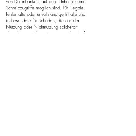
von Datenbanken, auf deren Inhalt externe
Schreibzugriffe möglich sind. Für illegale,
fehlerhafte oder unvollständige Inhalte und
insbesondere für Schäden, die aus der
Nutzung oder Nichtnutzung solcherart
dargebotener Informationen entstehen, haftet
allein der Anbieter der Seite, auf welche
verwiesen wurde, nicht derjenige, der über
Links auf die jeweilige Veröffentlichung
lediglich verweist.
3. Urheber- und Kennzeichenrecht
Der Autor ist bestrebt, in allen Publikationen
die Urheberrechte der verwendeten Bilder,
Grafiken, Tondokumente, Videosequenzen
und Texte zu beachten, von ihm selbst
erstellte Bilder, Grafiken, Tondokumente,
Videosequenzen und Texte zu nutzen oder
auf lizenzfreie Grafiken, Tondokumente,
Videosequenzen und Texte zurück zu
greifen. Alle innerhalb des Internetangebotes
genannten und ggf. durch Dritte geschützten